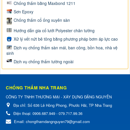
Chống thấm bằng Maxbond 1211
Sơn Epoxy
Chống thấm cổ ống xuyên sàn
Hướng dẫn gia cố lưới Polyester chân tường
Xử lý vết nứt bê tông bằng phương pháp bơm áp lực cao
Dịch vụ chống thấm sàn mái, ban công, bồn hoa, nhà vệ
sinh
Dịch vụ chống thấm tường ngoài
CHỐNG THẤM NHA TRANG
CÔNG TY TNHH THƯƠNG MẠI - XÂY DỰNG ĐẶNG NGUYỄN
Địa chỉ:
Số 636 Lê Hồng Phong, Phước Hải, TP Nha Trang
Điện thoại:
0906.687.949 - 079.717.99.36
Email:
chongthamdangnguyen79@gmail.com