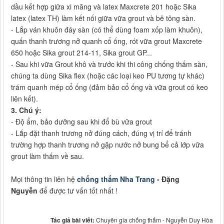
dầu kết hợp giữa xi măng và latex Maxcrete 201 hoặc Sika
latex (latex TH) làm kết nối giữa vữa grout và bê tông sàn.
- Lắp ván khuôn đáy sàn (có thể dùng foam xốp làm khuôn),
quấn thanh trương nở quanh cổ ống, rót vữa grout Maxcrete
650 hoặc Sika grout 214-11, Sika grout GP...
- Sau khi vữa Grout khô và trước khi thi công chống thấm sàn,
chúng ta dùng Sika flex (hoặc các loại keo PU tương tự khác)
trám quanh mép cổ ống (đảm bảo cổ ống và vữa grout có keo
liên kết).
3. Chú ý:
- Độ ẩm, bảo dưỡng sau khi đổ bù vữa grout
- Lắp đặt thanh trương nở đúng cách, đúng vị trí để tránh
trường hợp thanh trương nở gặp nước nở bung bể cả lớp vữa
grout làm thấm về sau.
Mọi thông tin liên hệ
chống thấm Nha Trang
- Đặng
Nguyễn
để được tư vấn tốt nhất !
Tác giả bài viết:
Chuyên gia chống thấm - Nguyễn Duy Hòa