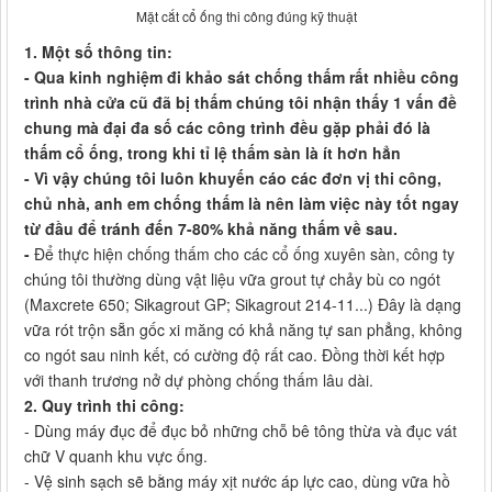
Mặt cắt cổ ống thi công đúng kỹ thuật
1. Một số thông tin:
- Qua kinh nghiệm đi khảo sát chống thấm rất nhiều công
trình nhà cửa cũ đã bị thấm chúng tôi nhận thấy 1 vấn đề
chung mà đại đa số các công trình đều gặp phải đó là
thấm cổ ống, trong khi tỉ lệ thấm sàn là ít hơn hẳn
- Vì vậy chúng tôi luôn khuyến cáo các đơn vị thi công,
chủ nhà, anh em chống thấm là nên làm việc này tốt ngay
từ đầu để tránh đến 7-80% khả năng thấm về sau.
-
Để thực hiện chống thấm cho các cổ ống xuyên sàn, công ty
chúng tôi thường dùng vật liệu vữa grout tự chảy bù co ngót
(Maxcrete 650; Sikagrout GP; Sikagrout 214-11...) Đây là dạng
vữa rót trộn sẵn gốc xi măng có khả năng tự san phẳng, không
co ngót sau ninh kết, có cường độ rất cao. Đồng thời kết hợp
với thanh trương nở dự phòng chống thấm lâu dài.
2. Quy trình thi công:
- Dùng máy đục để đục bỏ những chỗ bê tông thừa và đục vát
chữ V quanh khu vực ống.
- Vệ sinh sạch sẽ bằng máy xịt nước áp lực cao, dùng vữa hồ