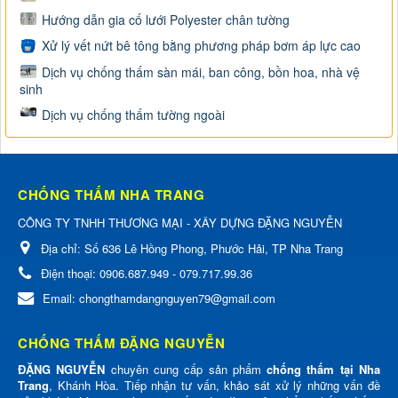
Hướng dẫn gia cố lưới Polyester chân tường
Xử lý vết nứt bê tông bằng phương pháp bơm áp lực cao
Dịch vụ chống thấm sàn mái, ban công, bồn hoa, nhà vệ
sinh
Dịch vụ chống thấm tường ngoài
CHỐNG THẤM NHA TRANG
CÔNG TY TNHH THƯƠNG MẠI - XÂY DỰNG ĐẶNG NGUYỄN
Địa chỉ:
Số 636 Lê Hồng Phong, Phước Hải, TP Nha Trang
Điện thoại:
0906.687.949 - 079.717.99.36
Email:
chongthamdangnguyen79@gmail.com
CHỐNG THẤM ĐẶNG NGUYỄN
ĐẶNG NGUYỄN
chuyên cung cấp sản phẩm
chống thấm tại Nha
Trang
, Khánh Hòa. Tiếp nhận tư vấn, khảo sát xử lý những vấn đề